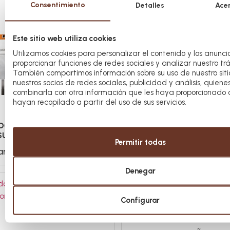
Consentimiento
Detalles
Ace
Este sitio web utiliza cookies
Utilizamos cookies para personalizar el contenido y los anuncio
proporcionar funciones de redes sociales y analizar nuestro trá
También compartimos información sobre su uso de nuestro siti
nuestros socios de redes sociales, publicidad y análisis, quien
combinarla con otra información que les haya proporcionado 
hayan recopilado a partir del uso de sus servicios.
DORA MOLDEADORA 1×4
TEMPLADORA MOLDEADO
SURADOR
CON VIBRADOR
Permitir todas
ar
Consultar
Información
Denegar
Configurar