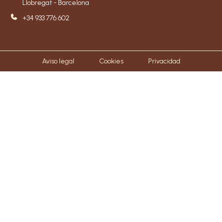
Llobregat - Barcelona
+34 933 776 602
Aviso legal
Cookies
Privacidad