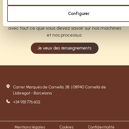
Avez-vous besoin de
conseils ?
Configurer
Écrivez-nous et nous serons heureux de vous aider
avec tout ce que vous devez savoir sur nos machines
et nos processus.
Je veux des renseignements
Carrer Marqués de Cornellà, 38. | 08940 Cornellà de
Llobregat - Barcelona
+34 933 776 602
Mentions légales
Cookies
Confidentialité