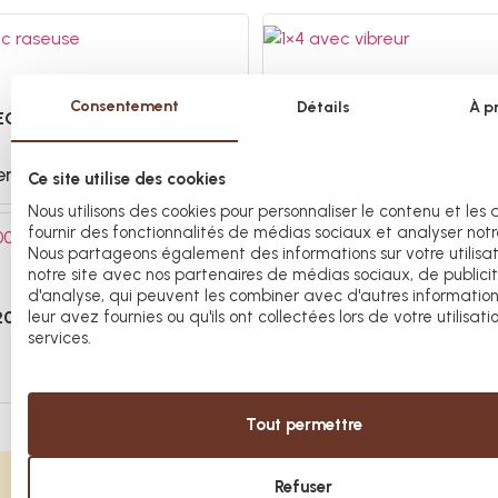
Consentement
Détails
À p
VEC RASEUSE
1×4 AVEC VIBREUR
er
Consulter
Informations
Ce site utilise des cookies
Nous utilisons des cookies pour personnaliser le contenu et les
fournir des fonctionnalités de médias sociaux et analyser notre
Nous partageons également des informations sur votre utilisa
notre site avec nos partenaires de médias sociaux, de publici
d'analyse, qui peuvent les combiner avec d'autres informatio
leur avez fournies ou qu'ils ont collectées lors de votre utilisati
2000 AVEC VIBREUR
B-12 AVEC TOURNEUR DE 
services.
Consulter
Informations
Tout permettre
Refuser